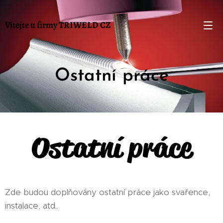
Vítejte u firmy TRIWELD
CZ
Ostatní práce
Ostatní práce
Zde budou doplňovány ostatní práce jako svařence,
instalace, atd..