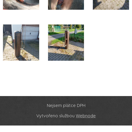
Nejsem plátce DPH
Vytvořeno službou
Webnode